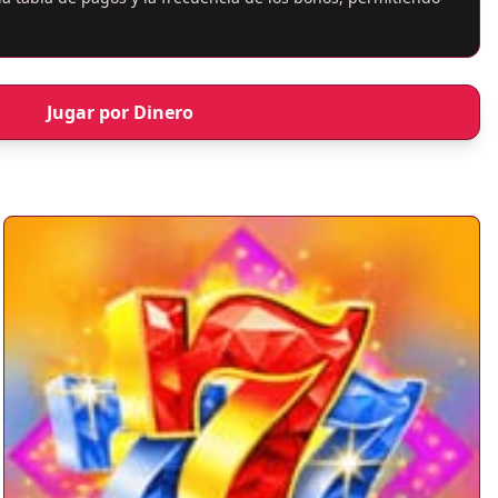
Jugar por Dinero