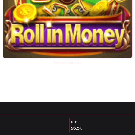
Dinero Rodante
RTP
96.5
%