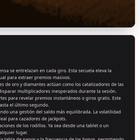
nsa se entrelazan en cada giro. Esta secuela eleva la
tual para extraer premios masivos.
tes de oro y diamantes actúan como los catalizadores de las
sparar multiplicadores inesperados durante la sesión.
rtes para revelar premios instantáneos o giros gratis. Este
asta el último segundo.
ndo una gestión del saldo más equilibrada. La volatilidad
deal para cazadores de jackpots.
ciones de los rodillos. Ya sea desde una tablet o un
lquier lugar.
 tabla de pagos y la frecuencia de los bonos, permitiendo