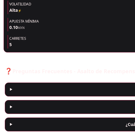
VOLATILIDAD
Alta
⚡
APUESTA MÍNIMA
0.10
MXN
CARRETES
5
❓
Preguntas Frecuentes - Asalto de Recompens
¿Cuá