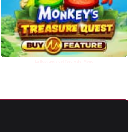
La Búsqueda del Tesoro del Mono