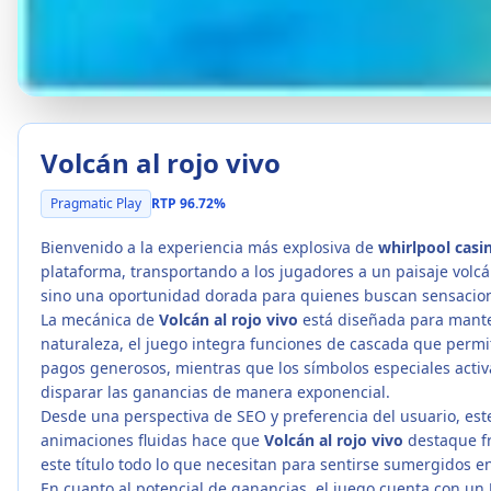
▶
Volcán al rojo vivo
Pragmatic Play
RTP 96.72%
Bienvenido a la experiencia más explosiva de
whirlpool casi
plataforma, transportando a los jugadores a un paisaje volc
sino una oportunidad dorada para quienes buscan sensacione
La mecánica de
Volcán al rojo vivo
está diseñada para manten
naturaleza, el juego integra funciones de cascada que permit
pagos generosos, mientras que los símbolos especiales activ
disparar las ganancias de manera exponencial.
Desde una perspectiva de SEO y preferencia del usuario, est
animaciones fluidas hace que
Volcán al rojo vivo
destaque fr
este título todo lo que necesitan para sentirse sumergidos e
En cuanto al potencial de ganancias, el juego cuenta con un