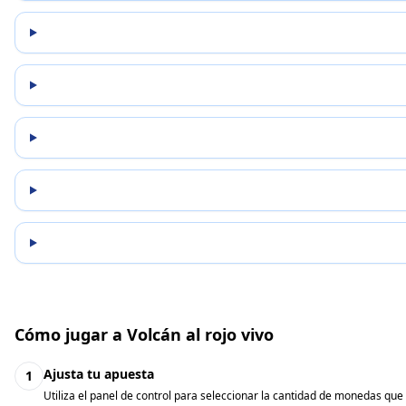
Cómo jugar a Volcán al rojo vivo
Ajusta tu apuesta
1
Utiliza el panel de control para seleccionar la cantidad de monedas que