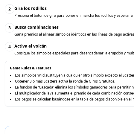
Gira los rodillos
2
Presiona el botón de giro para poner en marcha los rodillos y esperar a 
Busca combinaciones
3
Gana premios al alinear símbolos idénticos en las líneas de pago activas
Activa el volcán
4
Consigue los símbolos especiales para desencadenar la erupción y multi
Game Rules & Features
Los símbolos Wild sustituyen a cualquier otro símbolo excepto el Scatter
Obtener 3 o más Scatters activa la ronda de Giros Gratuitos.
La función de 'Cascada' elimina los símbolos ganadores para permitir 
El multiplicador de lava aumenta el premio de cada combinación consec
Los pagos se calculan basándose en la tabla de pagos disponible en el 