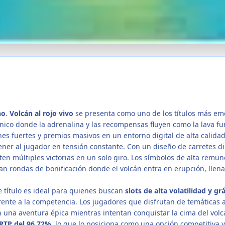
no
.
Volcán al rojo vivo
se presenta como uno de los títulos más em
ánico donde la adrenalina y las recompensas fluyen como la lava fu
s fuertes y premios masivos en un entorno digital de alta calidad
er al jugador en tensión constante. Con un diseño de carretes di
en múltiples victorias en un solo giro. Los símbolos de alta remun
an rondas de bonificación donde el volcán entra en erupción, llen
e título es ideal para quienes buscan
slots de alta volatilidad y gr
ente a la competencia. Los jugadores que disfrutan de temáticas
n una aventura épica mientras intentan conquistar la cima del volc
RTP del 96.72%
, lo que lo posiciona como una opción competitiva y 