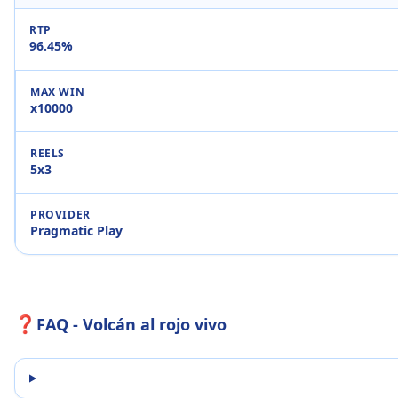
RTP
96.45%
MAX WIN
x10000
REELS
5x3
PROVIDER
Pragmatic Play
❓
FAQ - Volcán al rojo vivo