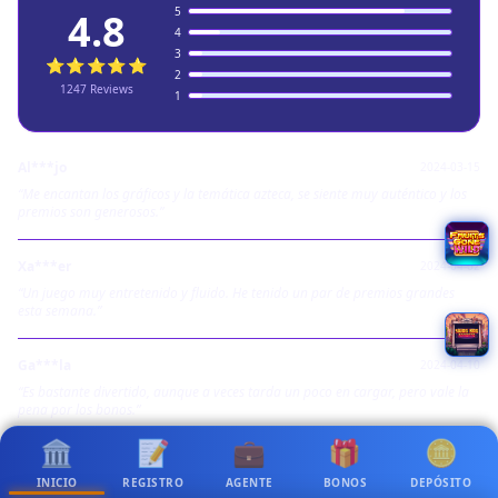
5
4.8
4
3
⭐⭐⭐⭐⭐
2
1247 Reviews
1
Al***jo
2024-03-15
“Me encantan los gráficos y la temática azteca, se siente muy auténtico y los
premios son generosos.”
Xa***er
2024-04-02
“Un juego muy entretenido y fluido. He tenido un par de premios grandes
esta semana.”
Ga***la
2024-04-10
“Es bastante divertido, aunque a veces tarda un poco en cargar, pero vale la
pena por los bonos.”
🏛️
📝
💼
🎁
🪙
INICIO
REGISTRO
AGENTE
BONOS
DEPÓSITO