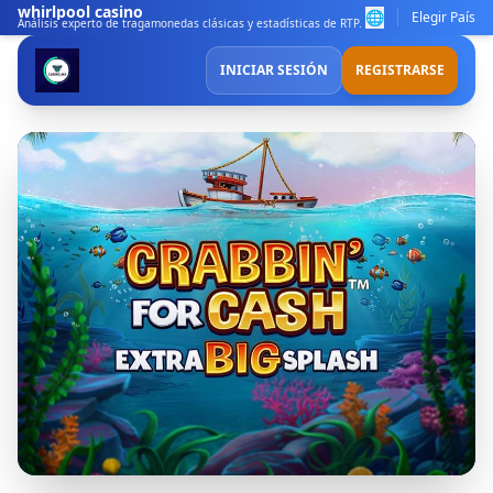
whirlpool casino
🌐
Elegir País
Análisis experto de tragamonedas clásicas y estadísticas de RTP.
INICIAR SESIÓN
REGISTRARSE