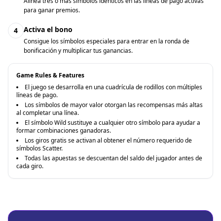
Alinea tres o más símbolos idénticos en las líneas de pago activas
para ganar premios.
Activa el bono
4
Consigue los símbolos especiales para entrar en la ronda de
bonificación y multiplicar tus ganancias.
Game Rules & Features
El juego se desarrolla en una cuadrícula de rodillos con múltiples
líneas de pago.
Los símbolos de mayor valor otorgan las recompensas más altas
al completar una línea.
El símbolo Wild sustituye a cualquier otro símbolo para ayudar a
formar combinaciones ganadoras.
Los giros gratis se activan al obtener el número requerido de
símbolos Scatter.
Todas las apuestas se descuentan del saldo del jugador antes de
cada giro.