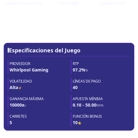
Crabbin For Cash Extra Big Splash
Fruit Party
Ugliest Catch
Especificaciones del Juego
PROVEEDOR
RTP
Whirlpool Gaming
97.2%
%
VOLATILIDAD
LÍNEAS DE PAGO
Alta
40
⚡
GANANCIA MÁXIMA
APUESTA MÍNIMA
10000x
0.10 - 50.00
x
MXN
CARRETES
FUNCIÓN BONUS
5
10
⭐