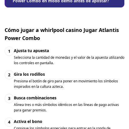
Power Combo en modo demo antes de apostar?
Cómo jugar a whirlpool casino Jugar Atlantis
Power Combo
Ajusta tu apuesta
1
Selecciona la cantidad de monedas y el valor de la apuesta utilizando
los controles en pantalla.
Gira los rodillos
2
Presiona el botón de giro para poner en movimiento los símbolos
inspirados en la cultura azteca.
Busca combinaciones
3
Alinea tres o más símbolos idénticos en las líneas de pago activas
para ganar premios.
Activa el bono
4
Consigue los símbolos especiales para entrar en la ronda de