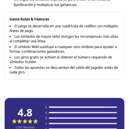
bonificación y multiplicar tus ganancias.
Game Rules & Features
El juego se desarrolla en una cuadrícula de rodillos con múltiples
líneas de pago.
Los símbolos de mayor valor otorgan las recompensas más altas
al completar una línea.
El símbolo Wild sustituye a cualquier otro símbolo para ayudar a
formar combinaciones ganadoras.
Los giros gratis se activan al obtener el número requerido de
símbolos Scatter.
Todas las apuestas se descuentan del saldo del jugador antes de
cada giro.
5
4.8
4
3
⭐⭐⭐⭐⭐
2
1247 Reviews
1