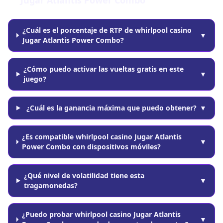
¿Cuál es el porcentaje de RTP de whirlpool casino
▼
Jugar Atlantis Power Combo?
¿Cómo puedo activar las vueltas gratis en este
▼
juego?
¿Cuál es la ganancia máxima que puedo obtener?
▼
¿Es compatible whirlpool casino Jugar Atlantis
▼
Power Combo con dispositivos móviles?
¿Qué nivel de volatilidad tiene esta
▼
tragamonedas?
¿Puedo probar whirlpool casino Jugar Atlantis
▼