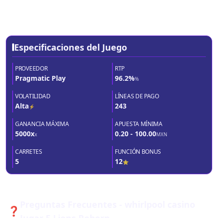
Especificaciones del Juego
PROVEEDOR
RTP
Pragmatic Play
96.2%
%
VOLATILIDAD
LÍNEAS DE PAGO
Alta
243
⚡
GANANCIA MÁXIMA
APUESTA MÍNIMA
5000x
0.20 - 100.00
x
MXN
CARRETES
FUNCIÓN BONUS
5
12
⭐
Preguntas Frecuentes - whirlpool casino
❓
Jugar 5 Lions Reborn